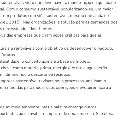
ustentável, visto que deve haver a manutenção da qualidade
ntal. Com o consumo sustentável popularizando-se, um maior
r em produtos com viés sustentável, mesmo que ainda de
Rangel, 2015). Nas organizações, a solução para as demandas do
as necessidades dos clientes.
ativa das empresas que criam ações práticas para que as
turais e renováveis com o objetivo de desenvolver o negócio,
 futuras.
tabilidade, o conceito acima é a base do modelo
s chave como matéria-prima, energia elétrica e água serão
em, diminuindo o descarte de resíduos.
empresa sustentável revisam seus processos, analisam o
 em medidas para mudar suas operações e evoluírem para a
ade ao meio ambiente, mas a palavra abrange outros
ortantes ao se avaliar o impacto de uma empresa. São eles: