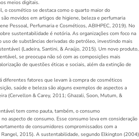
s meios digitais.
il, o cosmético se destaca como o quarto maior do
são movidos em artigos de higiene, beleza e perfumaria
igiene Pessoal, Perfumaria e Cosméticos, ABIHPEC, 2019). No
obre sustentabilidade é notória. As organizações com foco na
o uso de substâncias derivadas do petróleo, investindo mais
tentável (Ladeira, Santini, & Araújo, 2015). Um novo produto,
entável, se preocupa não só com as composições mais
lorização de questões éticas e sociais, além da extinção de
á diferentes fatores que levam à compra de cosméticos
ição, saúde e beleza são alguns exemplos de aspectos a
eira (Cervellon & Carey, 2011; Ghazali, Soon, Mutum, &
entável tem como pauta, também, o consumo
s no aspecto de consumo. Esse consumo leva em consideração
mportamento de consumidores compromissados com a
, & Rangel, 2015). A sustentabilidade, segundo Elkington (2004)