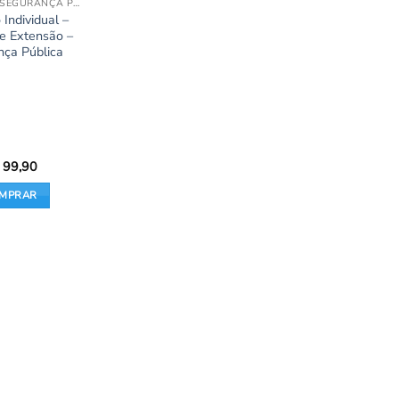
GESTÃO EM SEGURANÇA PÚBLICA
 Individual –
de Extensão –
nça Pública
99,90
MPRAR