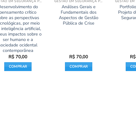
GESTÃO EM SEGURANÇA PÚBLICA
GESTÃO EM SEGURANÇA PÚBLICA
Desenvolvimento do
Análises Gerais e
Portfolio
pensamento crítico
Fundamentais dos
Projeto 
obre as perspectivas
Aspectos de Gestão
Segura
ecnológicas, por meio
Pública de Crise
 inteligência artificial,
seus impactos sobre o
ser humano e a
sociedade ocidental
contemporânea
R$
70,00
R$
70,00
R$
COMPRAR
COMPRAR
CO