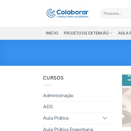
Skip
to
Pesquisar
por:
content
INÍCIO
PROJETO DE EXTENSÃO
AULA 
CURSOS
Administração
ADS
Aula Prática
Aula Prática Engenharia