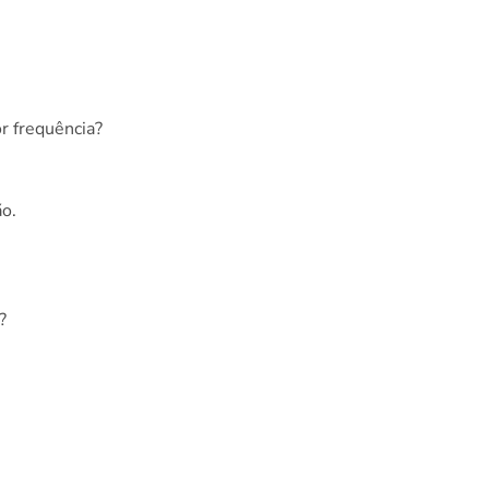
or frequência?
ão.
?