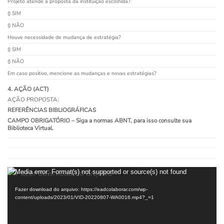
Projeto atende a proposta da instituição escolhida?
() SIM
() NÃO
Houve necessidade de mudança de estratégia?
() SIM
() NÃO
Em caso positivo, mencione as mudanças e novas estratégias?
4. AÇÃO (ACT)
AÇÃO PROPOSTA:
REFERÊNCIAS BIBLIOGRÁFICAS
CAMPO OBRIGATÓRIO – Siga a normas ABNT, para isso consulte sua
Biblioteca Virtual.
Tocador
Media error: Format(s) not supported or source(s) not found
de
Fazer download do arquivo: https://eadcolaborar.com/wp-
vídeo
content/uploads/2023/01/VID-20220807-WA0016.mp4?_=1