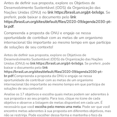
Antes de definir sua proposta, explore os Objetivos de
Desenvolvimento Sustentável (ODS) da Organização das
Nações Unidas (ONU) no
link
https://brasil.un.org/pt-br/sdgs
. Se
preferir, pode baixar o documento pelo
link
https://brasil.un.org/sites/default/files/2020-09/agenda2030-pt-
br.pdf
.
Compreenda a proposta da ONU e engaje-se nessa
oportunidade de contribuir com as metas de um organismo
internacional tão importante ao mesmo tempo em que participa
de soluções de seu contexto!
Antes de definir sua proposta, explore os Objetivos de
Desenvolvimento Sustentável (ODS) da Organização das Nações
Unidas (ONU) no
link
https://brasil.un.org/pt-br/sdgs
. Se preferir, pode
baixar o documento pelo
link
https://brasil.un.org/sites/default/files/2020-09/agenda2030-pt-
br.pdf
.Compreenda a proposta da ONU e engaje-se nessa
oportunidade de contribuir com as metas de um organismo
internacional tão importante ao mesmo tempo em que participa de
soluções de seu contexto!
Analise os 17 objetivos e escolha quais metas podem ser aderentes à
sua proposta e ao seu projeto. Para isso, clique no ícone de cada
objetivo e observe a listagem de metas disponível em cada um. É
necessário que você
escolha pelo menos uma meta
. Pode ser que você
encontre metas aderentes à sua proposta em diferentes objetivos, mas
não se restrinja. Pode escolher dessa forma e mantenha o foco da