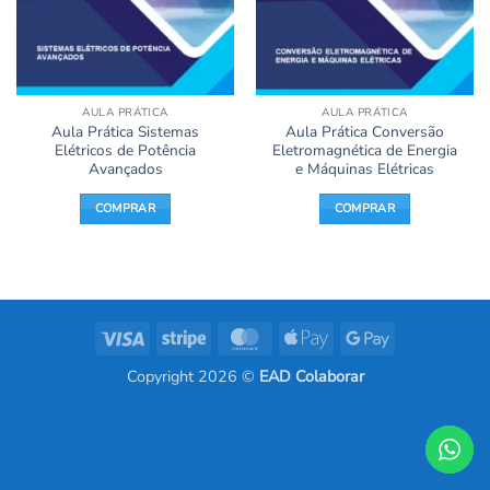
AULA PRÁTICA
AULA PRÁTICA
Aula Prática Sistemas
Aula Prática Conversão
Elétricos de Potência
Eletromagnética de Energia
Avançados
e Máquinas Elétricas
COMPRAR
COMPRAR
Visa
Stripe
MasterCard
Apple
Google
Pay
Pay
Copyright 2026 ©
EAD Colaborar