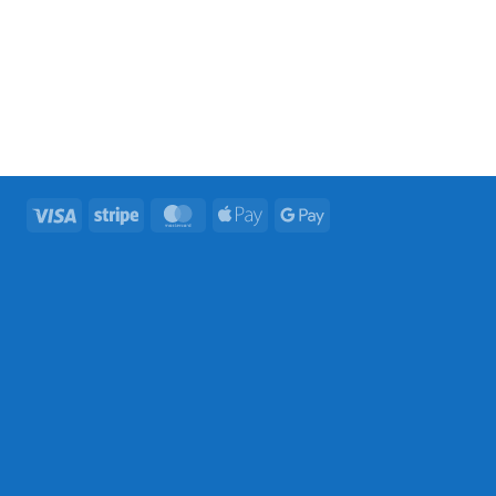
Visa
Stripe
MasterCard
Apple
Google
Pay
Pay